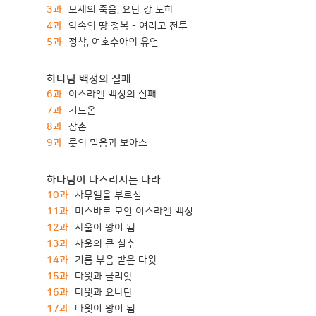
3과
모세의 죽음, 요단 강 도하
4과
약속의 땅 정복 - 여리고 전투
5과
정착, 여호수아의 유언
하나님 백성의 실패
6과
이스라엘 백성의 실패
7과
기드온
8과
삼손
9과
룻의 믿음과 보아스
하나님이 다스리시는 나라
10과
사무엘을 부르심
11과
미스바로 모인 이스라엘 백성
12과
사울이 왕이 됨
13과
사울의 큰 실수
14과
기름 부음 받은 다윗
15과
다윗과 골리앗
16과
다윗과 요나단
17과
다윗이 왕이 됨