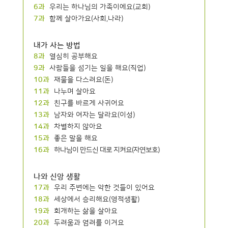
6과
우리는 하나님의 가족이에요(교회)
7과
함께 살아가요(사회,나라)
내가 사는 방법
8과
열심히 공부해요
9과
사람들을 섬기는 일을 해요(직업)
10과
재물을 다스려요(돈)
11과
나누며 살아요
12과
친구를 바르게 사귀어요
13과
남자와 여자는 달라요(이성)
14과
차별하지 않아요
15과
좋은 말을 해요
16과
하나님이 만드신 대로 지켜요(자연보호)
나와 신앙 생활
17과
우리 주변에는 악한 것들이 있어요
18과
세상에서 승리해요(영적생활)
19과
회개하는 삶을 살아요
20과
두려움과 염려를 이겨요