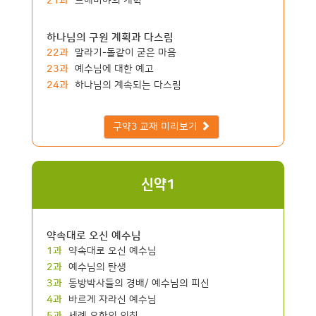
21과
느헤미야의 개혁
하나님의 구원 계획과 다스림
22과
말라기-돌같이 굳은 마음
23과
예수님에 대한 예고
24과
하나님의 계속되는 다스림
구약3 교재 미리보기
신약1
약속대로 오신 예수님
1과
약속대로 오신 예수님
2과
예수님의 탄생
3과
동방박사들의 경배/ 예수님의 피신
4과
바르게 자라신 예수님