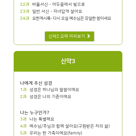
22과
바울서신 - 어두움에서 빛으로
23과
일반 서신 - 자녀답게 살아요
24과
요한계시록- 다시 오실 예수님은 유일한 왕이세요
신약2 교재 미리보기
신약3
나에게 주신 성경
1과
성경은 하나님의 말씀이에요
2과
성경은 나의 기준이에요
나는 누구인가?
3과
나는 특별해요
4과
예수님/주님과 함께 살아요(구원받은 자의 삶)
5과
우리는 한 가족이에요(family)