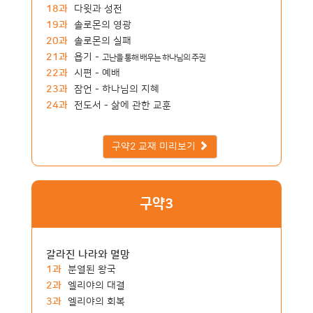
18과
다윗과 성전
19과
솔로몬의 영광
20과
솔로몬의 실패
21과
욥기 -
고난을 통해 배우는 하나님의 주권
22과
시편 - 예배
23과
잠언 - 하나님의 지혜
24과
전도서 - 삶에 관한 교훈
구약2 교재 미리보기
구약3
갈라진 나라와 멸망
1과
분열된 왕국
2과
엘리야의 대결
3과
엘리야의 회복