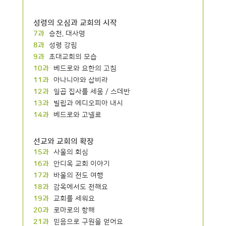
성령의 오심과 교회의 시작
7과
승천, 대사명
8과
성령 강림
9과
초대교회의 모습
10과
베드로와 요한의 고침
11과
아나니아와 삽비라
12과
일곱 집사를 세움 / 스데반
13과
빌립과 에디오피아 내시
14과
베드로와 고넬료
선교와 교회의 확장
15과
사울의 회심
16과
안디옥 교회 이야기
17과
바울의 전도 여행
18과
감옥에서도 전해요
19과
교회를 세워요
20과
로마로의 항해
21과
믿음으로 구원을 얻어요