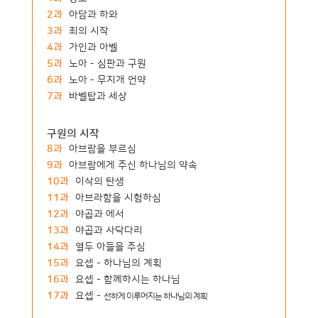
2과
아담과 하와
3과
죄의 시작
4과
가인과 아벨
5과
노아 - 심판과 구원
6과
노아 - 무지개 언약
7과
바벨탑과 세상
구원의 시작
8과
아브람을 부르심
9과
아브람에게 주신 하나님의 약속
10과
이삭의 탄생
11과
아브라함을 시험하심
12과
야곱과 에서
13과
야곱과 사닥다리
14과
열두 아들을 주심
15과
요셉 - 하나님의 계획
16과
요셉 - 함께하시는 하나님
17과
요셉 -
선하게 이루어지는 하나님의 계획