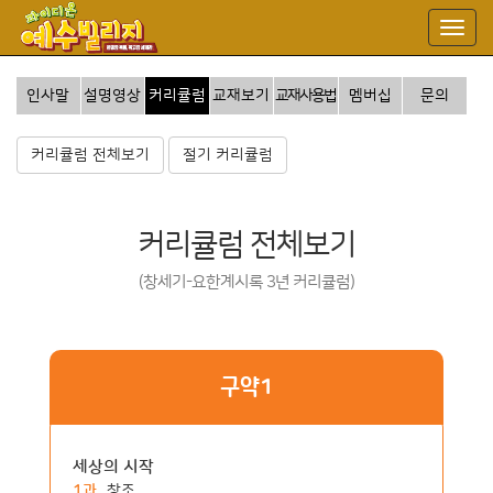
인사말
설명영상
커리큘럼
교재보기
교재사용법
멤버십
문의
커리큘럼 전체보기
절기 커리큘럼
커리큘럼 전체보기
(창세기-요한계시록 3년 커리큘럼)
구약1
세상의 시작
1과
창조