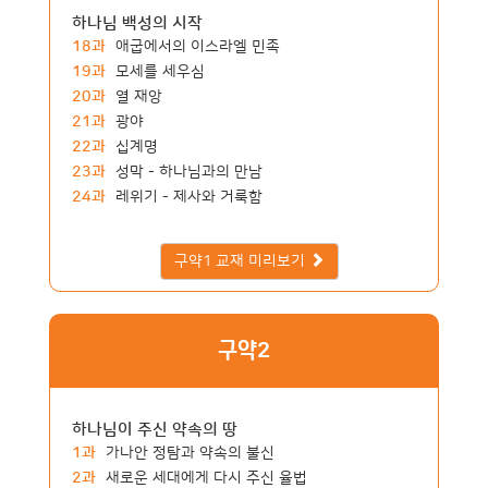
하나님 백성의 시작
18과
애굽에서의 이스라엘 민족
19과
모세를 세우심
20과
열 재앙
21과
광야
22과
십계명
23과
성막 - 하나님과의 만남
24과
레위기 - 제사와 거룩함
구약1 교재 미리보기
구약2
하나님이 주신 약속의 땅
1과
가나안 정탐과 약속의 불신
2과
새로운 세대에게 다시 주신 율법