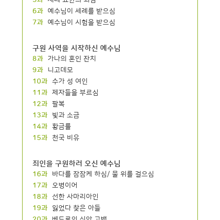
5과
세례 요한의 외침
6과
예수님이 세례를 받으심
7과
예수님이 시험을 받으심
구원 사역을 시작하신 예수님
8과
가나의 혼인 잔치
9과
니고데모
10과
수가 성 여인
11과
제자들을 부르심
12과
팔복
13과
빛과 소금
14과
황금률
15과
천국 비유
죄인을 구원하러 오신 예수님
16과
바다를 잠잠케 하심/ 물 위를 걸으심
17과
오병이어
18과
선한 사마리아인
19과
잃었다 찾은 아들
20과
베드로의 신앙 고백