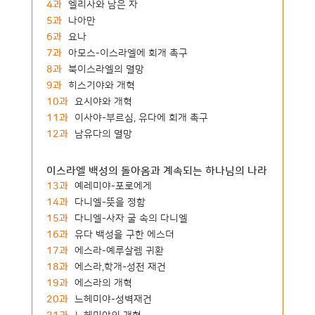
4과
엘리사와 남은 자
5과
나아만
6과
요나
7과
아모스-이스라엘에 회개 촉구
8과
북이스라엘의 멸망
9과
히스기야와 개혁
10과
요시야와 개혁
11과
이사야-부르심, 유다에 회개 촉구
12과
남유다의 멸망
이스라엘 백성의 돌아옴과 계속되는 하나님의 나라
13과
예레미야-포로에게
14과
다니엘-뜻을 정함
15과
다니엘-사자 굴 속의 다니엘
16과
유다 백성을 구한 에스더
17과
에스라-예루살렘 귀환
18과
에스라,학개-성전 재건
19과
에스라의 개혁
20과
느헤미야-성벽재건